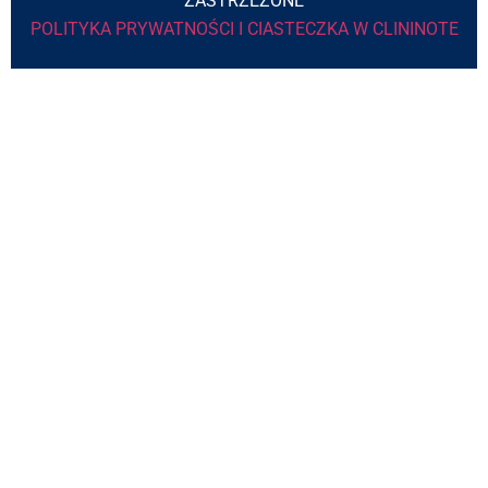
ZASTRZEŻONE
POLITYKA PRYWATNOŚCI I CIASTECZKA W CLININOTE