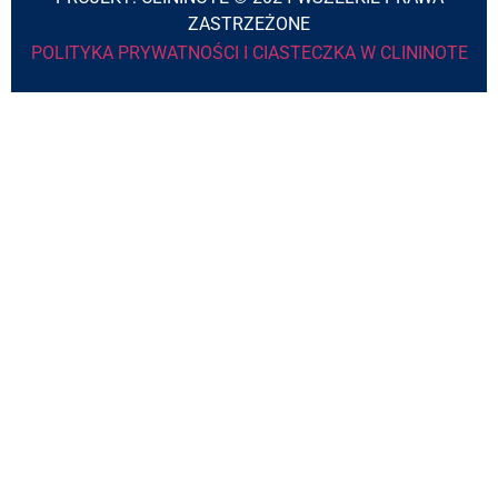
ZASTRZEŻONE
POLITYKA PRYWATNOŚCI I CIASTECZKA W CLININOTE