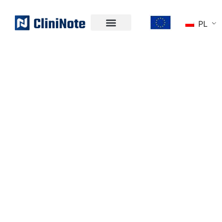
PL
CZYM JEST
CLININOTE?
NASZA WIZJA -
NAPRAWIĆ CHOĆ
JEDEN ELEMENT